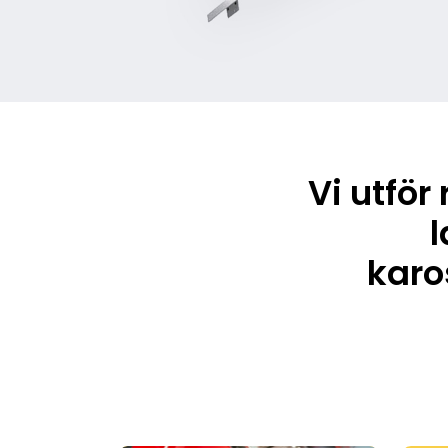
Vi utför
l
karo