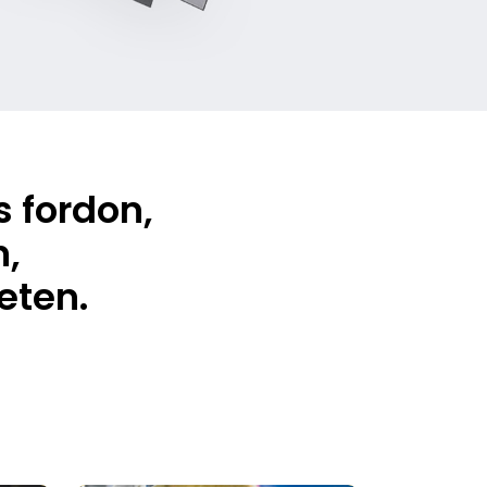
s fordon,
n,
eten.